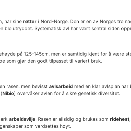
, har sine
røtter
i Nord-Norge. Den er en av Norges tre na
en ble utryddet. Systematisk avl har vært sentral siden op
ehøyde på 125-145cm, men er samtidig kjent for å være s
 som gjør den godt tilpasset til variert bruk.
en rasen, men bevisst
avlsarbeid
med en klar avlsplan har b
 (
Nibio
) overvåker avlen for å sikre genetisk diversitet.
terk
arbeidsvilje
. Rasen er allsidig og brukes som
ridehest
egenskaper som verdsettes høyt.