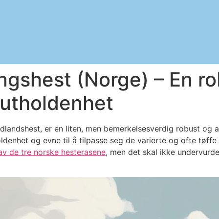
gshest (Norge) – En ro
 utholdenhet
landshest, er en liten, men bemerkelsesverdig robust og al
ldenhet og evne til å tilpasse seg de varierte og ofte tøffe
av de tre norske hesterasene
, men det skal ikke undervurd