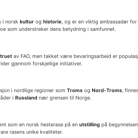
s i norsk
kultur
og
historie
, og er en viktig ambassadør for
oe som understreker dens betydning i samfunnet.
truet
av FAO, men takket være bevaringsarbeid er popula
ider gjennom forskjellige initiativer.
sjon i nordlige regioner som
Troms
og
Nord-Troms
, finn
råder i
Russland
nær grensen til Norge.
jent som en norsk hesterase på en
utstilling
på begynnelsen a
are rasens unike kvaliteter.