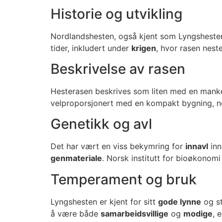
Historie og utvikling
Nordlandshesten, også kjent som Lyngshesten
tider, inkludert under
krigen
, hvor rasen nest
Beskrivelse av rasen
Hesterasen beskrives som liten med en mank
velproporsjonert med en kompakt bygning, noe
Genetikk og avl
Det har vært en viss bekymring for
innavl
inn
genmateriale
. Norsk institutt for bioøkonomi
Temperament og bruk
Lyngshesten er kjent for sitt
gode lynne
og s
å være både
samarbeidsvillige
og
modige
, 