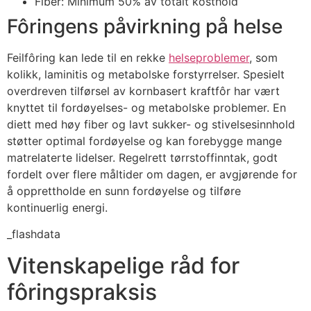
Fiber: Minimum 50% av totalt kosthold
Fôringens påvirkning på helse
Feilfôring kan lede til en rekke
helseproblemer
, som
kolikk, laminitis og metabolske forstyrrelser. Spesielt
overdreven tilførsel av kornbasert kraftfôr har vært
knyttet til fordøyelses- og metabolske problemer. En
diett med høy fiber og lavt sukker- og stivelsesinnhold
støtter optimal fordøyelse og kan forebygge mange
matrelaterte lidelser. Regelrett tørrstoffinntak, godt
fordelt over flere måltider om dagen, er avgjørende for
å opprettholde en sunn fordøyelse og tilføre
kontinuerlig energi.
_flashdata
Vitenskapelige råd for
fôringspraksis