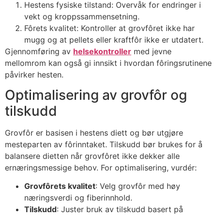
Hestens fysiske tilstand: Overvåk for endringer i
vekt og kroppssammensetning.
Fôrets kvalitet: Kontroller at grovfôret ikke har
mugg og at pellets eller kraftfôr ikke er utdatert.
Gjennomføring av
helsekontroller
med jevne
mellomrom kan også gi innsikt i hvordan fôringsrutinene
påvirker hesten.
Optimalisering av grovfôr og
tilskudd
Grovfôr er basisen i hestens diett og bør utgjøre
mesteparten av fôrinntaket. Tilskudd bør brukes for å
balansere dietten når grovfôret ikke dekker alle
ernæringsmessige behov. For optimalisering, vurdér:
Grovfôrets kvalitet
: Velg grovfôr med høy
næringsverdi og fiberinnhold.
Tilskudd
: Juster bruk av tilskudd basert på