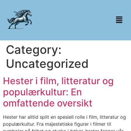
Category:
Uncategorized
Hester i film, litteratur og
populærkultur: En
omfattende oversikt
Hester har alltid spilt en spesiell rolle i film, litteratur og
populærkultur. Fra majestetiske figurer i filmer til
symboler på frihet og styrke i bøker, hester fanger vår